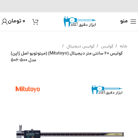
منو
0
تومان
خانه
کولیس
کولیس دیجیتال
کولیس 60 سانتی متر دیجیتال (Mitutoyo) (میتوتویو اصل ژاپن)
مدل 500-506