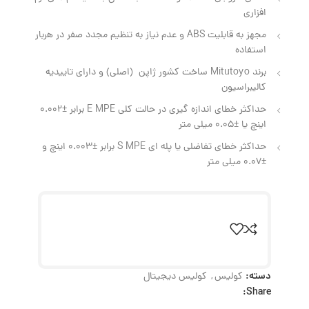
افزاری
مجهز به قابلیت ABS و عدم نیاز به تنظیم مجدد صفر در هربار
استفاده
برند Mitutoyo ساخت کشور ژاپن (اصلی) و دارای تاییدیه
کالیبراسیون
حداکثر خطای اندازه گیری در حالت کلی E MPE برابر ±0.002
اینچ یا ±0.05 میلی‌ متر
حداکثر خطا‌ی تفاضلی یا پله‌ ای S MPE برابر ±0.003 اینچ و
±0.07 میلی‌ متر
دسته:
کولیس
,
کولیس دیجیتال
Share: