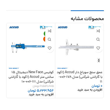
محصولات مشابه
10%
-20%
جدید
عمق سنج سوراخ دار Accud (اکود
کولیس New Face دیجیتال 15
با گارانتی شرکتی) مدل 178-006-
سانتی متر Accud (اکود با گارانتی
11
شرکتی) مدل 111-006-10
شرکتی) 
0
تومان
6,559,875
تومان
,450
افزودن به سبد خرید
5,233,956
تومان
000
افزودن به سبد خرید
افزو