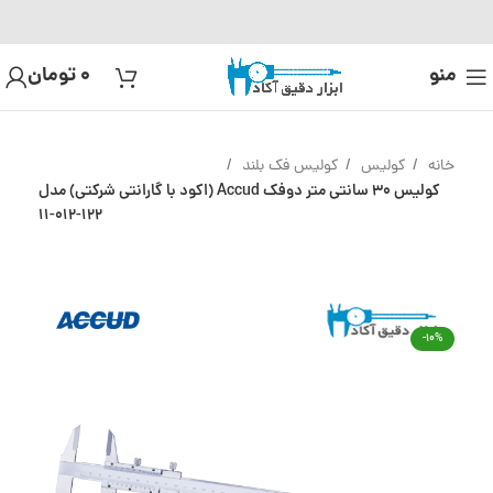
منو
0
تومان
خانه
کولیس
کولیس فک بلند
کولیس 30 سانتی متر دوفک Accud (اکود با گارانتی شرکتی) مدل
122-012-11
-10%