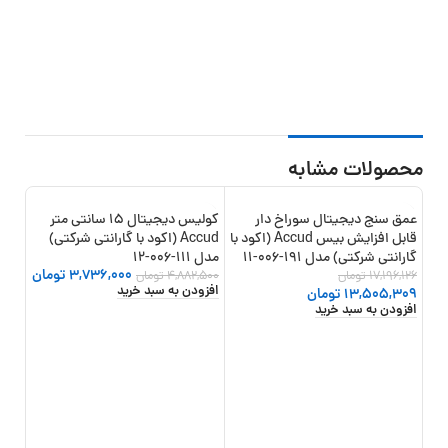
محصولات مشابه
عمق سنج دیجیتال سوراخ دار
کولیس دیجیتال 15 سانتی متر
11%
-23%
-21%
قابل افزایش بیس Accud (اکود با
Accud (اکود با گارانتی شرکتی)
گارانتی شرکتی) مدل 191-006-11
مدل 111-006-12
3,736,000
تومان
17,196,126
تومان
4,882,500
تومان
افزودن به سبد خرید
13,505,309
تومان
افزودن به سبد خرید
گارانت
,000