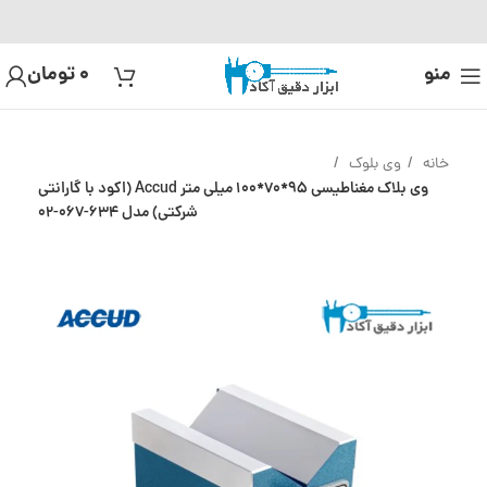
منو
0
تومان
خانه
وی بلوک
وی بلاک مغناطیسی 95*70*100 میلی متر Accud (اکود با گارانتی
شرکتی) مدل 634-067-02