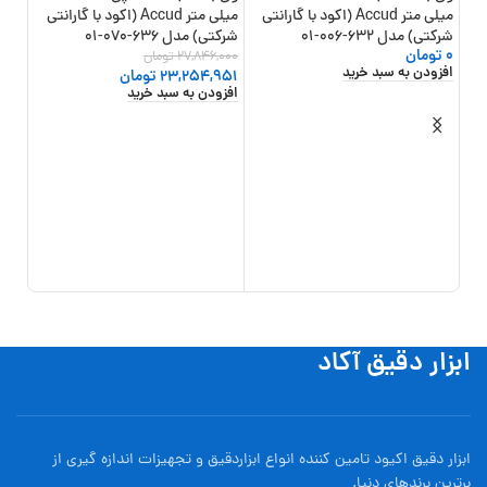
14%
-16%
میلی متر Accud (اکود با گارانتی
میلی متر Accud (اکود با گارانتی
شرکتی) مدل 632-006-01
شرکتی) مدل 636-070-01
0
تومان
27,846,000
تومان
افزودن به سبد خرید
23,254,951
تومان
افزودن به سبد خرید
گارانت
0,000
,000
افزو
ابزار دقیق آکاد
ابزار دقیق اکیود تامین کننده انواع ابزاردقيق و تجهيزات اندازه گیری از
برترین برندهای دنیا.