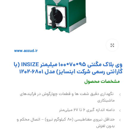
بزرگنمایی تصویر
وی بلاک مگنتی 95*70*100 میلیمتر INSIZE (با
گارانتی رسمی شرکت اینسایز) مدل 6801-1202
مشخصات محصول
نگهداری دقیق شفت‌ ها و قطعات چهارگوش در فرآیندهای
ماشینکاری
دامنه اندازه گیری 6 تا 67 میلی‌متر
حداقل نیروی مغناطیسی (80 کیلوگرم‌ نیرو) – اتصال محکم و
بدون لغزش