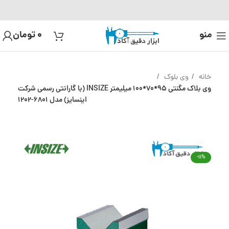
منو
0
تومان
خانه
وی بلوک
وی بلاک مگنتی 95*70*100 میلیمتر INSIZE (با گارانتی رسمی شرکت
اینسایز) مدل 6801-1202
-11%