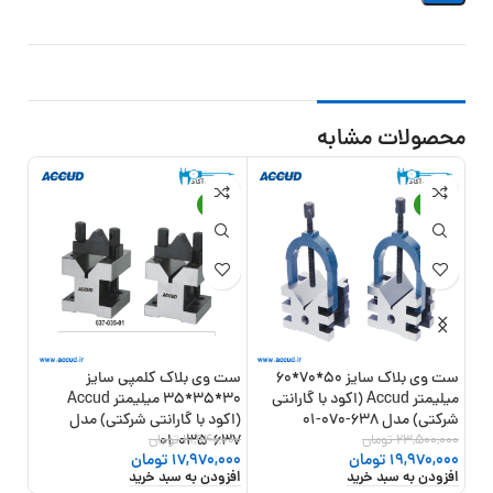
محصولات مشابه
14%
-18%
-15%
ست وی بلاک سایز 50*70*60
ست وی بلاک کلمپی سایز
میلیمتر Accud (اکود با گارانتی
30*35*35 میلیمتر Accud
شرکتی) مدل 638-070-01
(اکود با گارانتی شرکتی) مدل
گارانت
23,500,000
تومان
637-035-01
21,940,000
تومان
0,000
19,970,000
تومان
17,970,000
تومان
,000
افزودن به سبد خرید
افزودن به سبد خرید
افزو