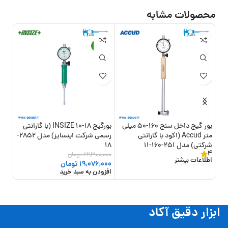
محصولات مشابه
13%
-14%
بور گیج داخل سنج 160-50 میلی
بورگیج 18-10 INSIZE (با گارانتی
متر Accud (اکود با گارانتی
رسمی شرکت اینسایز) مدل 2852-
شرکتی) مدل 251-160-11
18
اینسای
4
22,300,000
تومان
,000
اطلاعات بیشتر
19,076,000
تومان
000
افزودن به سبد خرید
افزو
ابزار دقیق آکاد