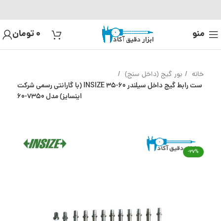
منو
0
تومان
خانه
بور گیج (داخل سنج)
ست رابط گیج داخل سیلندر 60-35 INSIZE (با گارانتی رسمی شرکت
اینسایز) مدل 7350-60
-27%