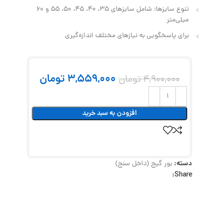
تنوع سایزها: شامل سایزهای 35، 40، 45، 50، 55 و 60
میلی‌متر
برای پاسخگویی به نیازهای مختلف اندازه‌گیری
3,559,000
تومان
4,900,000
تومان
افزودن به سبد خرید
دسته:
بور گیج (داخل سنج)
Share: