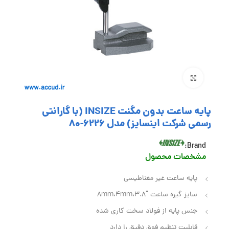
بزرگنمایی تصویر
پایه ساعت بدون مگنت INSIZE (با گارانتی
رسمی شرکت اینسایز) مدل 6226-80
Brand:
مشخصات محصول
پایه ساعت غیر مغناطیسی
سایز گیره ساعت 8mm،4mm،3.8″
جنس پایه از فولاد سخت کاری شده
قابلیت تنظیم فوق دقیق را دارد