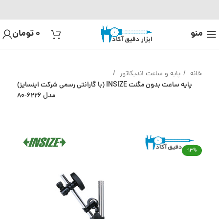
منو
0
تومان
خانه
پایه و ساعت اندیکاتور
پایه ساعت بدون مگنت INSIZE (با گارانتی رسمی شرکت اینسایز)
مدل 6226-80
-13%