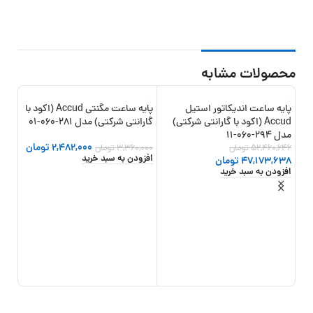
محصولات مشابه
پایه ساعت اندیکاتور استیل
پایه ساعت مگنتی Accud (اکود با
22%
-26%
-10%
Accud (اکود با گارانتی شرکتی)
گارانتی شرکتی) مدل 281-060-01
جدید
مدل 294-060-11
2,482,000
تومان
52,460,646
تومان
3,360,000
تومان
افزودن به سبد خرید
47,173,638
تومان
افزودن به سبد خرید
پایه
مدل 285-080
,500
افزو