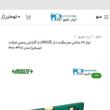
منو
0
تومان
خانه
تراز دقیق
تراز 30 سانتی متر مگنت دار INSIZE (با گارانتی رسمی شرکت
اینسایز) مدل 4918-300
-20%