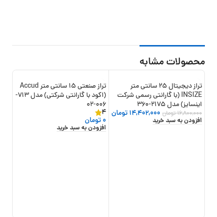
محصولات مشابه
تراز دیجیتال 25 سانتی متر
تراز صنعتی 15 سانتی متر Accud
-14%
INSIZE (با گارانتی رسمی شرکت
(اکود با گارانتی شرکتی) مدل 713-
اینسایز) مدل 2175-360
006-02
گارانت
4
14,402,000
تومان
0
تو
16,800,000
تومان
0
تومان
افزودن به سبد خرید
افزو
افزودن به سبد خرید