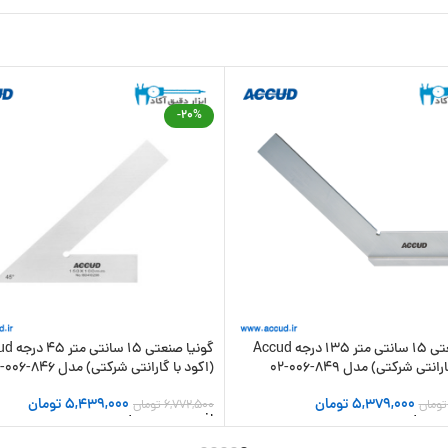
-20%
گونیا صنعتی 15 سانتی متر 135 درجه Accud
گونیا صنعتی 5
نتی شرکتی) مدل 849-006-02
(اکود با گارانتی شرکتی) مدل 846-006-02
5,379,000
تومان
5,439,000
تومان
تومان
6,772,500
تومان
 سبد خرید
افزودن به سبد خرید