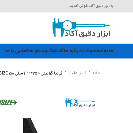
به ابزار دقیق آکاد خوش آمدید…
خانه
محصولات
درباره ما
کاتالوگ
ویدئو ها
تماس با ما
خانه
گونیا دقیق
گونیا گرانیتی 250*400 میلی متر INSIZE (با گارانتی رسمی شرکت اینسایز) مدل 4141-400