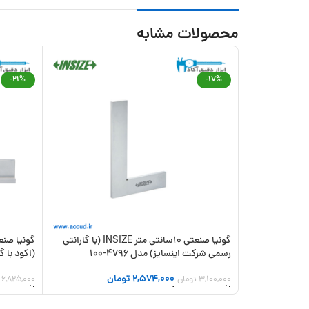
محصولات مشابه
-21%
-17%
گونیا صنعتی 10سانتی متر INSIZE (با گارانتی
رسمی شرکت اینسایز) مدل 4796-100
(اکود با گارا
2,574,000
تومان
3,100,000
تومان
6,825,000
افزودن به سبد خرید
افزودن به