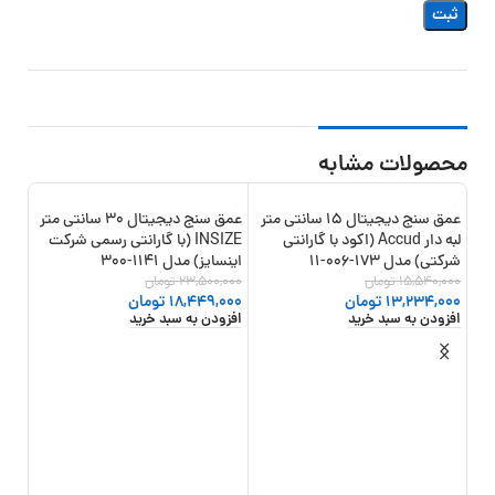
محصولات مشابه
عمق سنج دیجیتال 15 سانتی متر
عمق سنج دیجیتال 30 سانتی متر
21%
-21%
-15%
لبه دار Accud (اکود با گارانتی
INSIZE (با گارانتی رسمی شرکت
شرکتی) مدل 173-006-11
اینسایز) مدل 1141-300
15,540,000
تومان
23,500,000
تومان
13,234,000
تومان
18,449,000
تومان
افزودن به سبد خرید
افزودن به سبد خرید
عمق 
گارانت
6,126
309