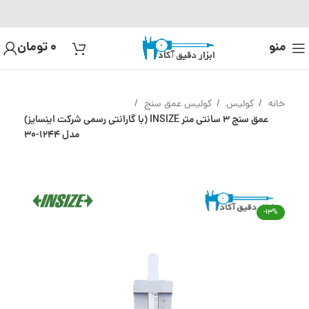
منو
0
تومان
خانه
کولیس
کولیس عمق سنج
عمق سنج 3 سانتی متر INSIZE (با گارانتی رسمی شرکت اینسایز)
مدل 1244-30
-13%