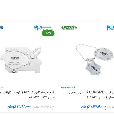
-28%
گیج جوش فلت INSIZE (با گارانتی رسمی
گیج جوشکاری Accud (اکود با گار
ز) مدل 4832-1
مدل 975-025-01
2,384,000
تومان
2,798,000
تومان
ومان
3,874,500
تومان
 سبد خرید
افزودن به سبد خرید