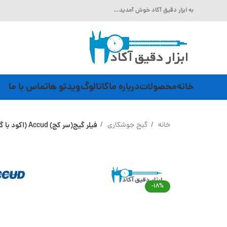
به ابزار دقیق آکاد خوش آمدید…
خانه
محصولات
درباره ما
کاتالوگ
ویدئو ها
تماس با ما
خانه
گیج جوشکاری
فیلر گیج(سر کج) Accud (اکود با گارانتی شرکتی) مدل 919-030-26
-18%