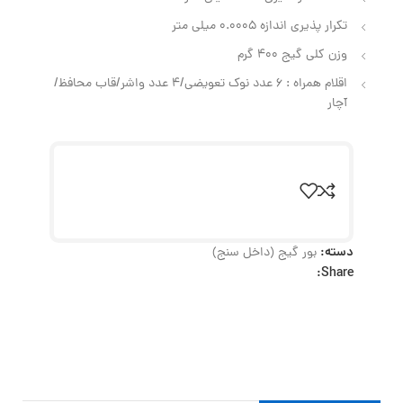
تکرار پذیری اندازه 0.0005 میلی‌ متر
وزن کلی گیج 400 گرم
اقلام همراه : 6 عدد نوک تعویضی/4 عدد واشر/قاب محافظ/
آچار
دسته:
بور گیج (داخل سنج)
Share: