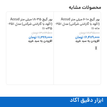
محصولات مشابه
بور گیج 10-6 میلی متر Accud
بور گیج 35-18 میلی متر Accud
12%
-13%
-12%
(اکود با گارانتی شرکتی) مدل 251-
(اکود با گارانتی شرکتی) مدل 251-
010-11
035-11
مدل 251-450
18,795,000
تومان
13,072,500
تومان
,000
16,489,000
تومان
11,328,000
تومان
,000
افزودن به سبد خرید
افزودن به سبد خرید
افزو
ابزار دقیق آکاد