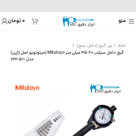
منو
0
تومان
خانه
بور گیج (داخل سنج)
گیج داخل سیلندر 60-35 میلی متر Mitutoyo (میتوتویو اصل ژاپن)
مدل 511-722