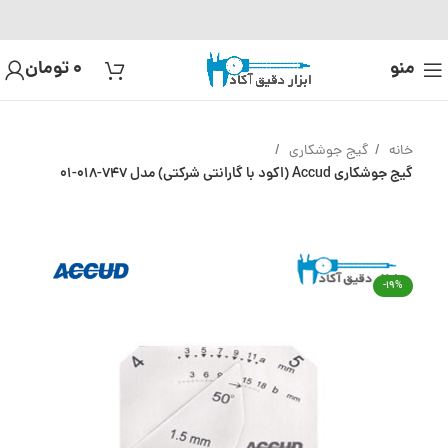
منو
0
تومان
خانه
گیج جوشکاری
گیج جوشکاری Accud (اکود با گارانتی شرکتی) مدل 747-018-01
-19%