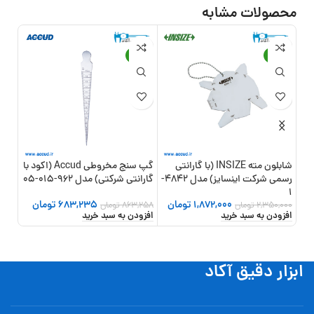
محصولات مشابه
7%
-21%
-20%
شابلون مته INSIZE (با گارانتی
گپ سنج مخروطی Accud (اکود با
رسمی شرکت اینسایز) مدل 4842-
گارانتی شرکتی) مدل 962-015-05
(اکو
74-013-01
1
1,872,000
تومان
683,235
تومان
2,350,000
تومان
863,258
تومان
,000
افزودن به سبد خرید
افزودن به سبد خرید
افزو
ابزار دقیق آکاد