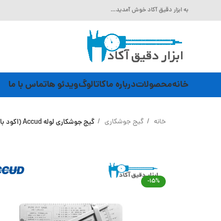
به ابزار دقیق آکاد خوش آمدید…
خانه
محصولات
درباره ما
کاتالوگ
ویدئو ها
تماس با ما
خانه
گیج جوشکاری
گیج جوشکاری لوله Accud (اکود با گارانتی شرکتی) مدل 748-012-01
-15%