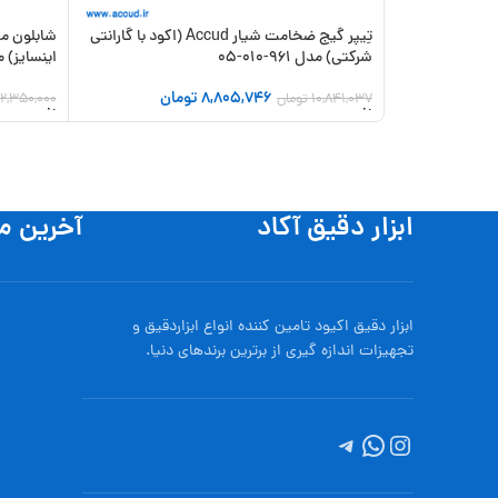
تِیپر گیج ضخامت شیار Accud (اکود با گارانتی
شرکتی) مدل 961-010-05
اینسایز) مدل 
8,805,746
تومان
10,841,037
تومان
2,350,000
افزودن به سبد خرید
افزودن به
ابزار دقیق آکاد
آخرین م
ابزار دقیق اکیود تامین کننده انواع ابزاردقيق و
تجهيزات اندازه گیری از برترین برندهای دنیا.