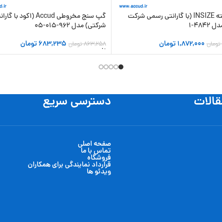
شابلون مته INSIZE (با گارانتی رسمی شرکت
گپ سنج مخروطی Accud (اکود با گا
4842-1
شرکتی) مدل 962-015-05
1,872,000
تومان
683,235
تومان
تومان
863,258
تومان
 سبد خرید
افزودن به سبد خرید
قالات
دسترسی سریع
صفحه اصلی
تماس با ما
فروشگاه
قرارداد نمایندگی برای همکاران
ویدئو ها