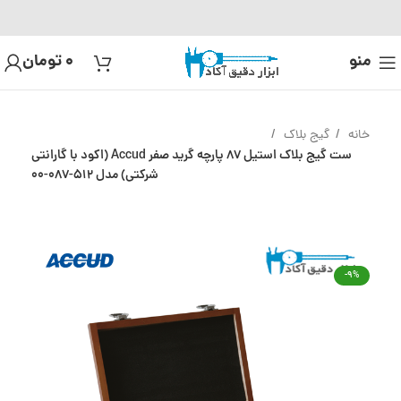
منو
0
تومان
خانه
گیج بلاک
ست گیج بلاک استیل 87 پارچه گرید صفر Accud (اکود با گارانتی
شرکتی) مدل 512-087-00
-9%