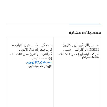
محصولات مشابه
ست پارالل گیج (زیر کاری)
ست گیج بلاک استیل 10پارچه
11%
-10%
INSIZE (با گارانتی رسمی
گرید صفر Accud (اکود با
شرکت اینسایز) مدل 6511-24
گارانتی شرکتی) مدل 518-001-
اطلاعات بیشتر
42,770,000
تومان
01
38,530,000
تومان
افزودن به سبد خرید
شرکتی)
,000
000
افزو