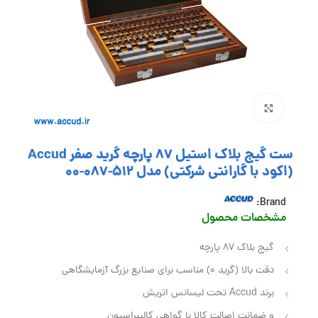
بزرگنمایی تصویر
ست گیج بلاک استیل 87 پارچه گرید صفر Accud
(اکود با گارانتی شرکتی) مدل 512-087-00
Brand:
مشخصات محصول
گیج بلاک 87 پارچه
دقت بالا (گرید 0) مناسب برای صنایع بزرگ آزمایشگاهی
برند Accud تحت لیسانس اتریش
و ضمانت اصالت کالا با گواهی کالیبراسیون