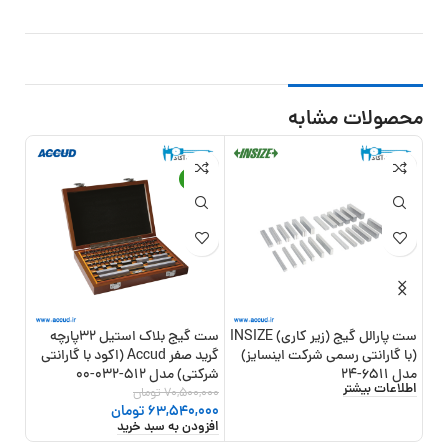
محصولات مشابه
جد
-10%
ست پارالل گیج (زیر کاری) INSIZE
ست گیج بلاک استیل 32پارچه
فیکس
(با گارانتی رسمی شرکت اینسایز)
گرید صفر Accud (اکود با گارانتی
مدل 6511-24
شرکتی) مدل 512-032-00
مدل 519-016
اطلاعات بیشتر
0
تو
70,500,000
تومان
افزو
63,540,000
تومان
افزودن به سبد خرید