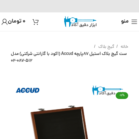
منو
0
تومان
خانه
گیج بلاک
ست گیج بلاک استیل 87پارچه Accud (اکود با گارانتی شرکتی) مدل
512-087-02
-11%