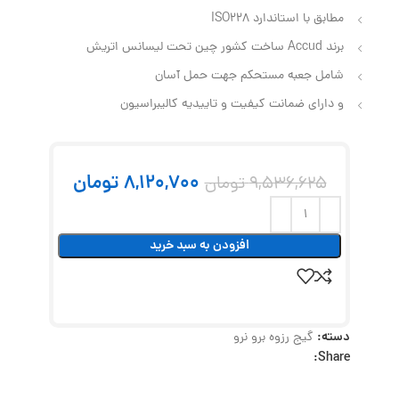
مطابق با استاندارد ISO228
برند Accud ساخت کشور چین تحت لیسانس اتریش
شامل جعبه مستحکم جهت حمل آسان
و دارای ضمانت کیفیت و تاییدیه کالیبراسیون
8,120,700
تومان
9,536,625
تومان
افزودن به سبد خرید
دسته:
گیج رزوه برو نرو
Share: