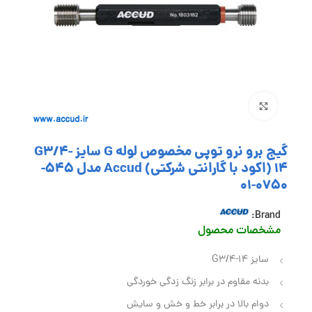
بزرگنمایی تصویر
گیج برو نرو توپی مخصوص لوله G سایز G3/4-
14 (اکود با گارانتی شرکتی) Accud مدل 545-
0750-01
Brand:
مشخصات محصول
سایز G3/4-14
بدنه مقاوم در برابر زنگ زدگی خوردگی
دوام بالا در برابر خط و خش و سایش