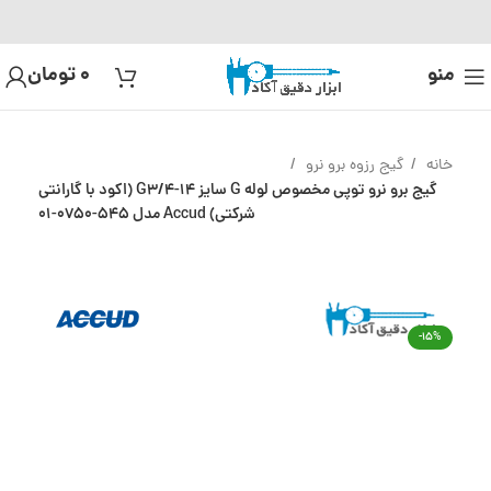
منو
0
تومان
خانه
گیج رزوه برو نرو
گیج برو نرو توپی مخصوص لوله G سایز G3/4-14 (اکود با گارانتی
شرکتی) Accud مدل 545-0750-01
-15%