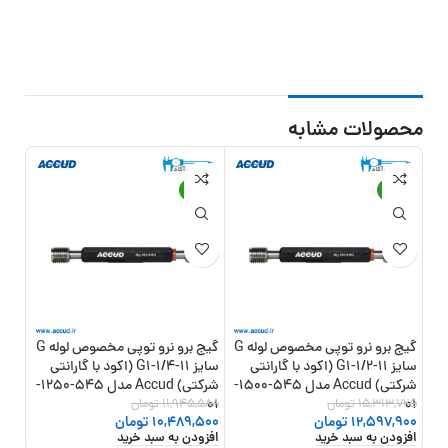
محصولات مشابه
12%
-12%
-18%
گیج برو نرو توپی مخصوص لوله G
گیج برو نرو توپی مخصوص لوله G
سایز G1-1/2-11 (اکود با گارانتی
سایز G1-1/4-11 (اکود با گارانتی
شرکتی) Accud مدل 545-1500-
شرکتی) Accud مدل 545-1250-
01
15,313,725
تومان
01
11,945,588
تومان
01
,450
12,597,900
تومان
10,489,500
تومان
,700
افزودن به سبد خرید
افزودن به سبد خرید
افزو