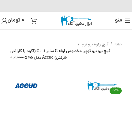
منو
0
تومان
خانه
گیج رزوه برو نرو
گیج برو نرو توپی مخصوص لوله G سایز G1-11 (اکود با گارانتی
شرکتی) Accud مدل 545-1000-01
-15%