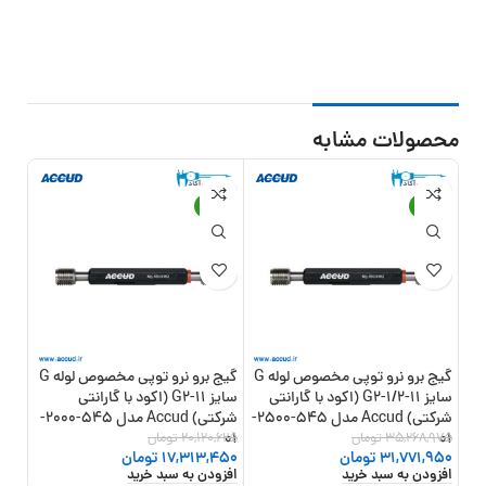
محصولات مشابه
15%
-14%
-10%
گیج برو نرو توپی مخصوص لوله G
گیج برو نرو توپی مخصوص لوله G
سایز G2-1/2-11 (اکود با گارانتی
سایز G2-11 (اکود با گارانتی
(اکو
شرکتی) Accud مدل 545-2500-
شرکتی) Accud مدل 545-2000-
01
35,268,975
تومان
01
20,120,625
تومان
جفت
1,225
31,771,950
تومان
17,313,450
تومان
,750
افزودن به سبد خرید
افزودن به سبد خرید
افزو