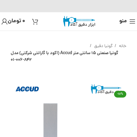
منو
0
تومان
خانه
گونیا دقیق
گونیا صنعتی 15 سانتی متر Accud (اکود با گارانتی شرکتی) مدل
842-006-01
-17%