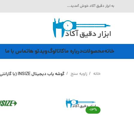
به ابزار دقیق آکاد خوش آمدید…
خانه
محصولات
درباره ما
کاتالوگ
ویدئو ها
تماس با ما
خانه
زاویه سنج
گوشه یاب دیجیتال INSIZE (با گارانتی رسمی شرکت اینسایز) مدل 1180-6
-13%