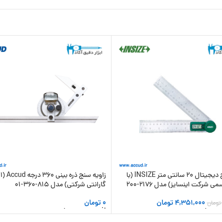
زاویه سنج دیجیتال 20 سانتی متر INSIZE (با
زاویه سنج ذره
ی شرکت اینسایز) مدل 2176-200
گارانتی شرکتی) مدل 815-360-01
4,351,000
تومان
0
تومان
تومان
 سبد خرید
افزودن به سبد خرید