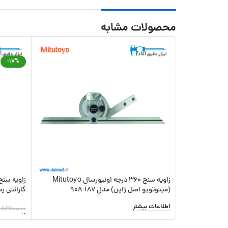
محصولات مشابه
-17%
زاویه سنج 360 درجه اونیورسال Mitutoyo
(میتوتویو اصل ژاپن) مدل 187-908
گارانتی رسم
اطلاعات بیشتر
5,250,000
افزودن به