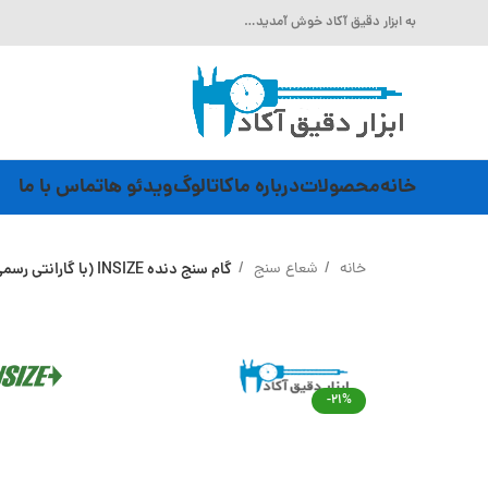
به ابزار دقیق آکاد خوش آمدید…
خانه
محصولات
درباره ما
کاتالوگ
ویدئو ها
تماس با ما
خانه
شعاع سنج
گام سنج دنده INSIZE (با گارانتی رسمی شرکت اینسایز) مدل 4820-452
-21%