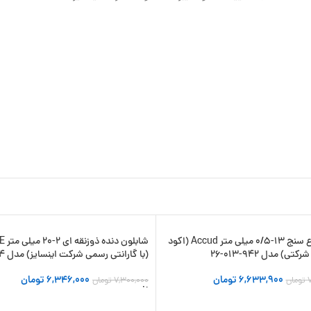
ست شعاع سنج 13-0/5 میلی متر Accud (اکود
شابلون 
-13%
کتی) مدل 942-013-26
(با گارانتی رسمی شرکت اینسایز) مدل 4824-12
6,633,900
تومان
6,346,000
تومان
تومان
7,300,000
تومان
 سبد خرید
افزودن به سبد خرید