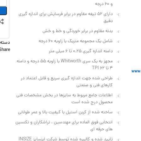
و 60 درجه
دارای 52 تیغه مقاوم در برابر فرسایش برای اندازه‌ گیری
دقیق
بدنه مقاوم در برابر خوردگی و خط و خش
شامل یک مجموعه متریک با زاویه 60 درجه
دسته:
Share:
دامنه اندازه گیری 0.25 تا 6 میلی متر
مجهز به یک سری Whitworth با زاویه 55 درجه و دامنه
4 تا 62 TPI
طراحی شده جهت اندازه‌ گیری سریع و قابل اعتماد در
کارهای فنی و صنعتی
اطلاعات جامع مربوط به سایزها در بخش مشخصات فنی
محصول درج شده است
ساخته‌ شده از کربن استیل با کیفیت بالا و عمر طولانی
انتخابی فوق العاده برای مهندسین ، تراشکاران و تکنسین‌
های حرفه ای
تایید شده و کالیبره شده توسط شرکت اینسایز INSIZE