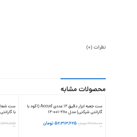
نظرات (0)
محصولات مشابه
ست جعبه ابزار دقیق 12 عددی Accud (اکود با
-15%
-16%
گارانتی شرکتی) مدل 280-001-12
با گارانتی شر
52,313,625
تومان
62,181,000
تومان
7,838,775
افزودن به سبد خرید
افزودن به