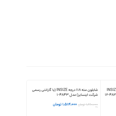
دنده ذوزنقه ای 2-20 میلی متر INSIZE
شابلون مته 118 درجه INSIZE (با گارانتی رسمی
-13%
-20%
شرکت اینسایز) مدل 4843-1
1,514,000
تومان
1,890,000
تومان
افزودن به سبد خرید