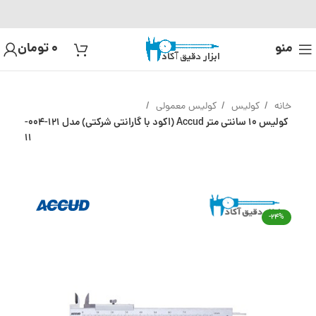
منو
0
تومان
خانه
کولیس
کولیس معمولی
کولیس 10 سانتی متر Accud (اکود با گارانتی شرکتی) مدل 121-004-
11
-24%