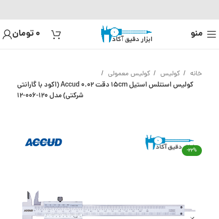
منو
0
تومان
خانه
کولیس
کولیس معمولی
کولیس استنلس استیل 15cm دقت 0.02 Accud (اکود با گارانتی
شرکتی) مدل 120-006-12
-22%