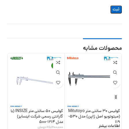
محصولات مشابه
13%
-13%
کولیس 30 سانتی متر Mitutoyo
کولیس 50 سانتی متر INSIZE (با
(میتوتویو اصل ژاپن) مدل 530-
گارانتی رسمی شرکت اینسایز)
گارا
119
مدل 1214-500
مدل 1214-
اطلاعات بیشتر
25,300,000
تومان
,000