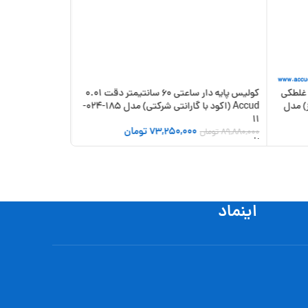
 سانتی متر غلطکی
کولیس پایه دار ساعتی 60 سانتیمتر دقت 0.01
یز) مدل
Accud (اکود با گارانتی شرکتی) مدل 185-024-
11
73,250,000
تومان
89,880,000
تومان
افزودن به سبد خرید
اینماد