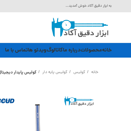
به ابزار دقیق آکاد خوش آمدید…
خانه
محصولات
درباره ما
کاتالوگ
ویدئو ها
تماس با ما
خانه
کولیس
کولیس پایه دار
کولیس پایدار دیجیتال 60 سانتی متر Accud (اکود با گارانتی شرکتی) مدل 181-4