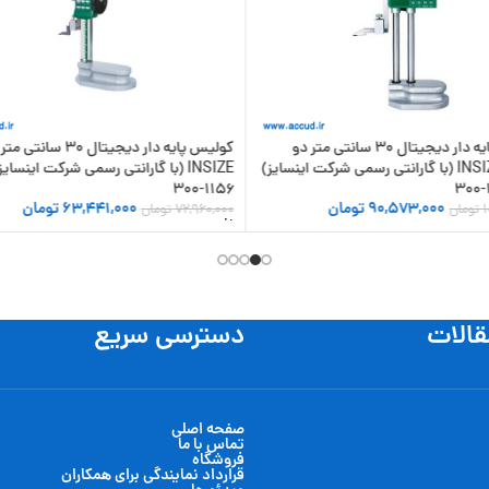
کولیس پایه دار دیجیتال 30 سانتی متر دو
کولیس پایه دار دیجیتال 30
محوره INSIZE (با گارانتی رسمی شرکت اینسایز)
INSIZE (با گارانتی رسمی شرکت اینسا
1156-300
90,573,000
تومان
63,441,000
تومان
1
تومان
72,960,000
تومان
 سبد خرید
افزودن به سبد خرید
قالات
دسترسی سریع
صفحه اصلی
تماس با ما
فروشگاه
قرارداد نمایندگی برای همکاران