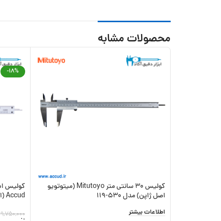
محصولات مشابه
-18%
کولیس 30 سانتی متر Mitutoyo (میتوتویو
اصل ژاپن) مدل 530-119
Accud (اکود با گارانتی شرکتی) مدل 120-012-12
اطلاعات بیشتر
9,750,000