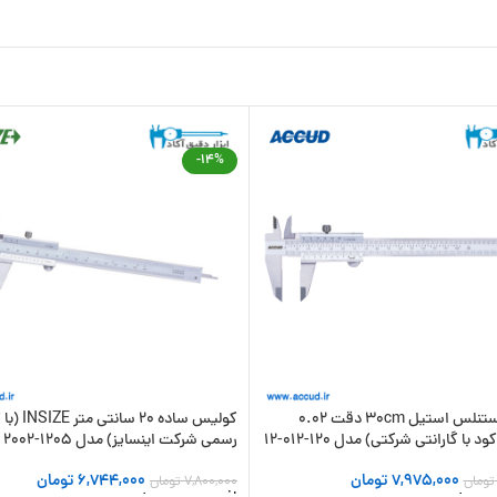
-14%
کولیس استنلس استیل 30cm دقت 0.02
کولیس ساده 20 س
رسمی شرکت اینسایز) مدل 1205-2002
7,975,000
تومان
6,744,000
تومان
تومان
7,800,000
تومان