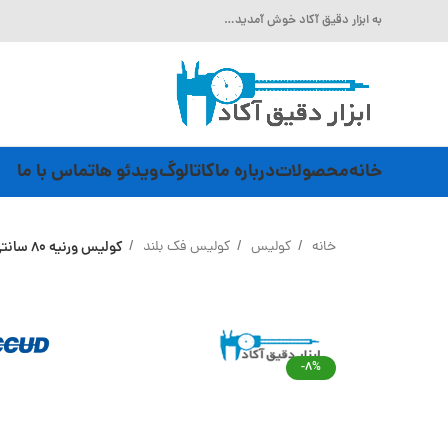
به ابزار دقیق آکاد خوش آمدید…
خانه
محصولات
درباره ما
کاتالوگ
ویدئو ها
تماس با ما
خانه
کولیس
کولیس فک بلند
کولیس ورنیه 80 سانتی متر فک 15 سانتی متر Accud (اکود با گارانتی شرکتی) مدل 127-032-11
-8%