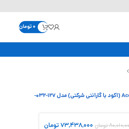
0
تومان
کولیس ورنیه 80 سانتی متر فک 15 سانتی متر Accud (اکود با گارانتی شرکتی) مدل 127-032-
73,438,000
تومان
80,010,0
تومان