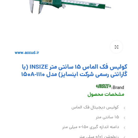
بزرگنمایی تصویر
کولیس فک الماس 15 سانتی متر INSIZE (با
گارانتی رسمی شرکت اینسایز) مدل 1110-150A
Brand:
مشخصات محصول
کولیس دیجیتال فک الماس
15 سانتی متر
دامنه اندازه گیری 150-0 میلی متر
رزولوشن 0/01 میلی متر