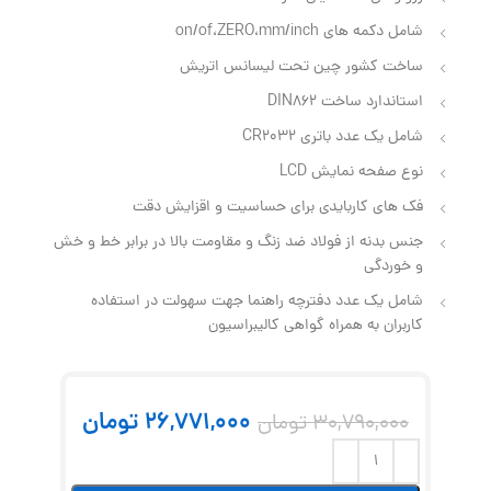
شامل دکمه های on/of،ZERO،mm/inch
ساخت کشور چین تحت لیسانس اتریش
استاندارد ساخت DIN862
شامل یک عدد باتری CR2032
نوع صفحه نمایش LCD
فک های کاربایدی برای حساسیت و اقزایش دقت
جنس بدنه از فولاد ضد زنگ و مقاومت بالا در برابر خط و خش
و خوردگی
شامل یک عدد دفترچه راهنما جهت سهولت در استفاده
کاربران به همراه گواهی کالیبراسیون
26,771,000
تومان
30,790,000
تومان