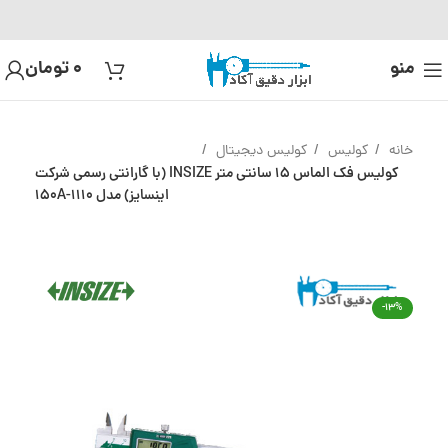
منو
0
تومان
خانه
کولیس
کولیس دیجیتال
کولیس فک الماس 15 سانتی متر INSIZE (با گارانتی رسمی شرکت
اینسایز) مدل 1110-150A
-13%