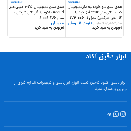
عمق سنج دو طرف لبه دار دیجیتال
عمق سنج دیجیتال 25-0 میلی متر
15 سانتی متر Accud (اکود با
Accud (اکود با گارانتی شرکتی)
گارانتی شرکتی) مدل 11-006-174
مدل 176-001-11
شرکتی) 
11,210,102
تومان
0
تومان
13,555,060
تومان
,950
افزودن به سبد خرید
افزودن به سبد خرید
,000
افزو
ابزار دقیق آکاد
ابزار دقیق اکیود تامین کننده انواع ابزاردقيق و تجهيزات اندازه گیری از
برترین برندهای دنیا.