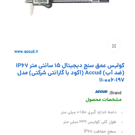
بزرگنمایی تصویر
کولیس عمق سنج دیجیتال 15 سانتی متر IP67
(ضد آب) Accud (اکود با گارانتی شرکتی) مدل
197-006-11
Brand:
مشخصا
ت محصول
دامنه اندازه گیری 150-0 میلی متر
طول کلی کولیس 232 میلی متر
سطح حفاظت IP67