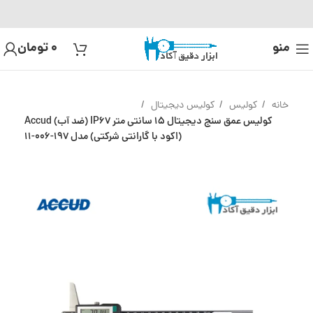
منو
0
تومان
خانه
کولیس
کولیس دیجیتال
کولیس عمق سنج دیجیتال 15 سانتی متر IP67 (ضد آب) Accud
(اکود با گارانتی شرکتی) مدل 197-006-11