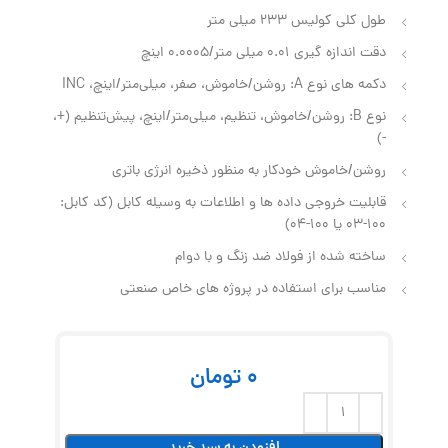
طول کلی کولیس 233 میلی متر
دقت اندازه گیری 0.01 میلی‌ متر/0.0005 اینچ
دکمه‌ های نوع A: روشن/خاموش، صفر، میلی‌متر/اینچ، INC
نوع B: روشن/خاموش، تنظیم، میلی‌متر/اینچ، پیش‌تنظیم (+،
-)
روشن/خاموش خودکار به منظور ذخیره انرژی باتری
قابلیت خروجی داده ها و اطلاعات به وسیله کابل (کد کابل:
100-03 یا 100-04)
ساخته شده از فولاد ضد زنگ و با دوام
مناسب برای استفاده در پروژه های خاص صنعتی
0
تومان