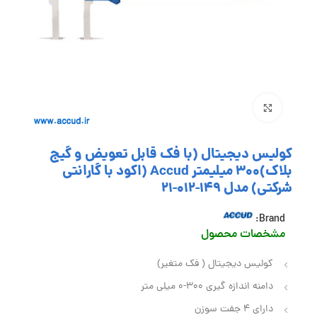
بزرگنمایی تصویر
کولیس دیجیتال (با فک قابل تعویض و گیج
بلاک)300 میلیمتر Accud (اکود با گارانتی
شرکتی) مدل 149-012-21
Brand:
مشخصات محصول
کولیس دیجیتال ( فک متغیر)
دامنه اندازه گیری 300-0 میلی متر
دارای ۴ جفت سوزن