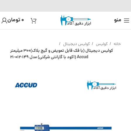
منو
0
تومان
خانه
کولیس
کولیس دیجیتال
کولیس دیجیتال (با فک قابل تعویض و گیج بلاک)300 میلیمتر
Accud (اکود با گارانتی شرکتی) مدل 149-012-21