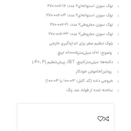
نوک سوزن استوانه‌ای2 عدد: 16-006-270
نوک سوزن استوانه‌ای2 عدد: 04-006-270
نوک سوزن مخروطی2 عدد: 21-006-270
نوک سوزن مخروطی2 عدد: 23-006-270
بلوک تنظیم صفر برای اندازه‌گیری خارجی
وضوح: 0/01 میلی‌متر0/0005 اینچ
دکمه‌ها: میلی‌متر/اینچ، SET، پیش‌تنظیم (P+، P-)
روشن/خاموش خودکار
خروجی داده (کد کابل: 03-100 یا 04-100)
ساخته شده از فولاد ضد زنگ