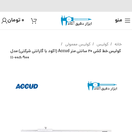
منو
0
تومان
خانه
کولیس
کولیس معمولی
کولیس خط کشی 20 سانتی متر Accud (اکود با گارانتی شرکتی) مدل
900-008-11