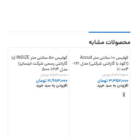
محصولات مشابه
کولیس 10 سانتی متر Accud
کولیس 50 سانتی متر INSIZE (با
12%
-13%
-24%
(اکود با گارانتی شرکتی) مدل 121-
گارانتی رسمی شرکت اینسایز)
004-11
مدل 1214-500
4,399,500
تومان
25,300,000
تومان
3,352,000
تومان
21,983,000
تومان
افزودن به سبد خرید
افزودن به سبد خرید
اینسای
,000
000
افزو