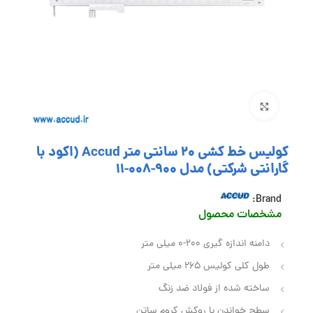
بزرگنمایی تصویر
کولیس خط کشی 20 سانتی متر Accud (اکود با
گارانتی شرکتی) مدل 900-008-11
Brand:
مشخصا
ت محصول
دامنه اندازه گیری 200-0 میلی متر
طول کلی کولیس 265 میلی متر
ساخته شده از فولاد ضد زنگ
سطح خواندن با روکش کروم ساتن