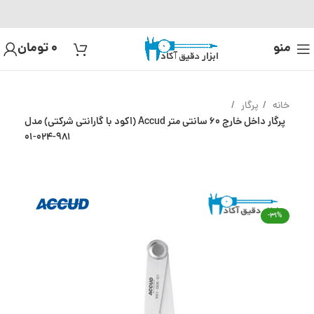
منو
0
تومان
خانه
پرگار
پرگار داخل خارج 60 سانتی متر Accud (اکود با گارانتی شرکتی) مدل
981-024-01
-31%