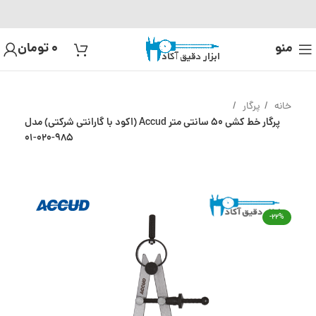
منو
0
تومان
خانه
پرگار
پرگار خط کشی 50 سانتی متر Accud (اکود با گارانتی شرکتی) مدل
985-020-01
-22%