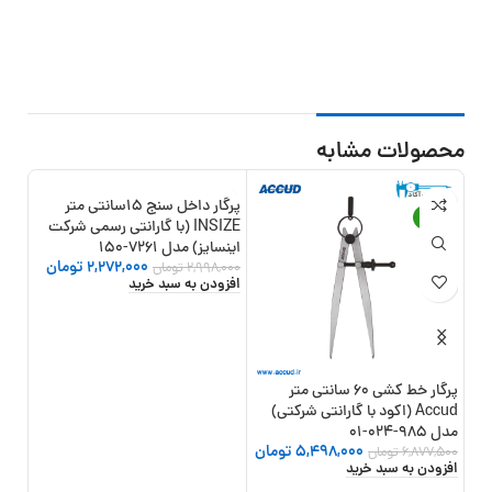
محصولات مشابه
پرگار داخل سنج 15سانتی متر
0%
-24%
-20%
INSIZE (با گارانتی رسمی شرکت
اینسایز) مدل 7261-150
2,272,000
تومان
2,998,000
تومان
افزودن به سبد خرید
پرگار خط کشی 60 سانتی متر
Accud (اکود با گارانتی شرکتی)
مدل 985-024-01
مدل 982-012
5,498,000
تومان
6,877,500
تومان
,000
افزودن به سبد خرید
افزو