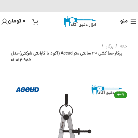
منو
0
تومان
خانه
پرگار
پرگار خط کشی 30 سانتی متر Accud (اکود با گارانتی شرکتی) مدل
985-012-01
-30%