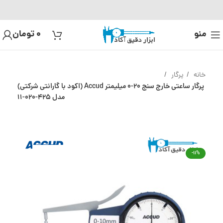
منو
0
تومان
خانه
پرگار
پرگار ساعتی خارج سنج 20-0 میلیمتر Accud (اکود با گارانتی شرکتی)
مدل 425-020-11
-11%