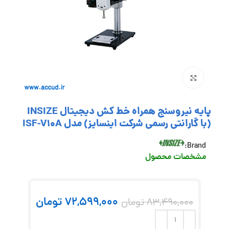
بزرگنمایی تصویر
پایه نیروسنج همراه خط کش دیجیتال INSIZE
(با گارانتی رسمی شرکت اینسایز) مدل ISF-V10A
Brand:
مشخصات محصول
72,599,000
تومان
83,490,000
تومان