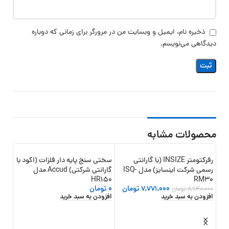
ذخیره نام، ایمیل و وبسایت من در مرورگر برای زمانی که دوباره
دیدگاهی می‌نویسم.
محصولات مشابه
رفرکتومتر INSIZE (با گارانتی
سختی سنج پایه دار فلزات (اکود با
-13%
رسمی شرکت اینسایز) مدل ISQ-
گارانتی شرکتی) Accud مدل
HR150
RM30
7,771,000
تومان
0
تومان
8,940,000
تومان
افزودن به سبد خرید
افزودن به سبد خرید