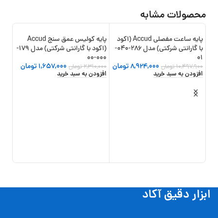
محصولات مشابه
پایه ساعت مفصلی Accud (اکود
پایه کولیس عمق سنج Accud
21%
-28%
-15%
با گارانتی شرکتی) مدل 286-040-
(اکود با گارانتی شرکتی) مدل 179-
000-00
01
8,924,000
تومان
1,657,000
تومان
10,497,900
تومان
2,310,000
تومان
افزودن به سبد خرید
افزودن به سبد خرید
(اکو
25-025-11
,000
افزو
ابزار دقیق آکاد