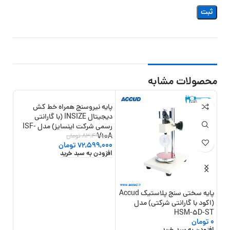
محصولات مشابه
پایه نیروسنج همراه خط کش
16%
-13%
دیجیتال INSIZE (با گارانتی
رسمی شرکت اینسایز) مدل ISF-
V10A
83,490,000
تومان
72,599,000
تومان
افزودن به سبد خرید
پایه سختی سنج پلاستیک Accud
(اکود با گارانتی شرکتی) مدل
HSM-5D-ST
شرکتی)
0
تومان
0,000