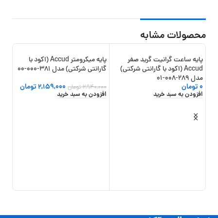
محصولات مشابه
پایه ساعت گرانیت گرید صفر
پایه میکرومتر Accud (اکود با
26%
-27%
Accud (اکود با گارانتی شرکتی)
گارانتی شرکتی) مدل 381-000-00
مدل 289-008-01
0
تومان
2,159,000
تومان
2,940,000
تومان
افزودن به سبد خرید
افزودن به سبد خرید
مدل 223-010
5
,500
افزو