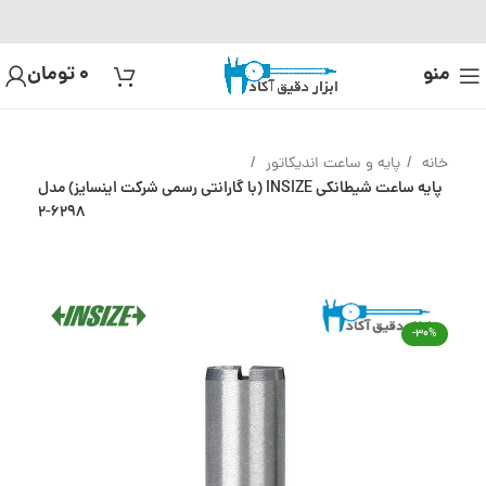
منو
0
تومان
خانه
پایه و ساعت اندیکاتور
پایه ساعت شیطانکی INSIZE (با گارانتی رسمی شرکت اینسایز) مدل
6298-2
-30%