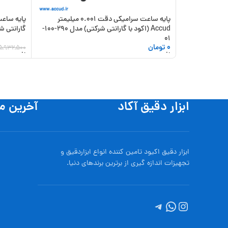
پایه ساعت سرامیکی دقت 0.001 میلیمتر
Accud (اکود با گارانتی شرکتی) مدل 290-100-
گارانتی شرکتی
01
0
تومان
5,932,500
افزودن به سبد خرید
افزودن به
ابزار دقیق آکاد
آخرین م
ابزار دقیق اکیود تامین کننده انواع ابزاردقيق و
تجهيزات اندازه گیری از برترین برندهای دنیا.