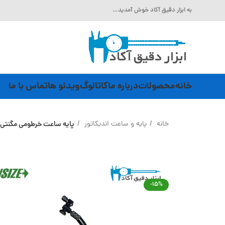
به ابزار دقیق آکاد خوش آمدید…
خانه
محصولات
درباره ما
کاتالوگ
ویدئو ها
تماس با ما
خانه
پایه و ساعت اندیکاتور
پایه ساعت خرطومی مگنتی INSIZE (با گارانتی رسمی شرکت اینسایز) مدل 6207-0
-15%