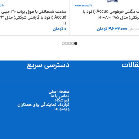
پایه ساعت مگنتی خرطومی Accud (اکود با
ساعت شیطانکی با طول پراب
) مدل 285-080-01
11
4,632,000
تومان
0
تومان
تومان
 سبد خرید
افزودن به سبد خرید
قالات
دسترسی سریع
صفحه اصلی
تماس با ما
فروشگاه
قرارداد نمایندگی برای همکاران
ویدئو ها