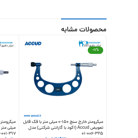
محصولات مشابه
-11%
میکرومتر خارج سنج 150-0 میلی متر با فک قابل
تعویض Accud (اکود با گارانتی شرکتی) مدل
317-001-03
325-006-01