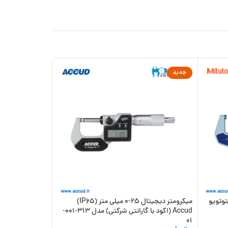
جدید
-18%
ل 25-0 Mitutoyo (میتوتویو
میکرومتر دیجیتال 25-0 میلی متر (IP65)
Accud (اکود با گارانتی شرکتی) مدل 313-001-
0.001 میلی مت
312-001-03
01