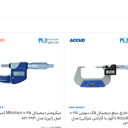
میکرومتر خارج سنج دیجیتال فک سوزنی 25-0
میکرومتر دیجیتا
میلی متر Accud (اکود با گارانتی شرکتی) مدل
اصل ژاپن) مدل 293-821