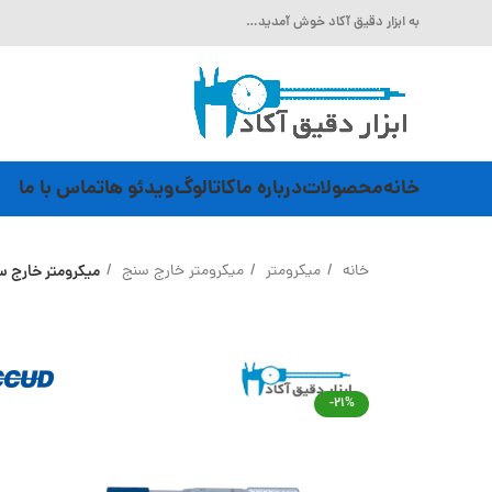
به ابزار دقیق آکاد خوش آمدید…
خانه
محصولات
درباره ما
کاتالوگ
ویدئو ها
تماس با ما
خانه
میکرومتر
میکرومتر خارج سنج
میکرومتر خارج سنج 25-0 میلی متر Accud (اکود با گارانتی شرکتی) 
-21%