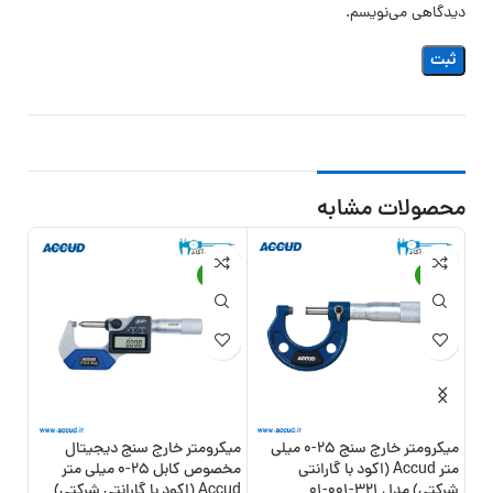
دیدگاهی می‌نویسم.
محصولات مشابه
15%
-8%
-21%
میکرومتر خارج سنج 25-0 میلی
میکرومتر خارج سنج دیجیتال
متر Accud (اکود با گارانتی
مخصوص کابل 25-0 میلی متر
شرکتی) مدل 321-001-01
Accud (اکود با گارانتی شرکتی)
شرکتی) 