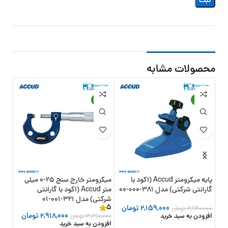
محصولات مشابه
-21%
-27%
پایه میکرومتر Accud (اکود با
میکرومتر خارج سنج 25-0 میلی
میکر
گارانتی شرکتی) مدل 381-000-00
متر Accud (اکود با گارانتی
شرکتی) مدل 321-001-01
5
2,159,000
تومان
0
تو
2,940,000
تومان
001-03
2,918,000
تومان
افزودن به سبد خرید
3,690,000
تومان
افزو
افزودن به سبد خرید