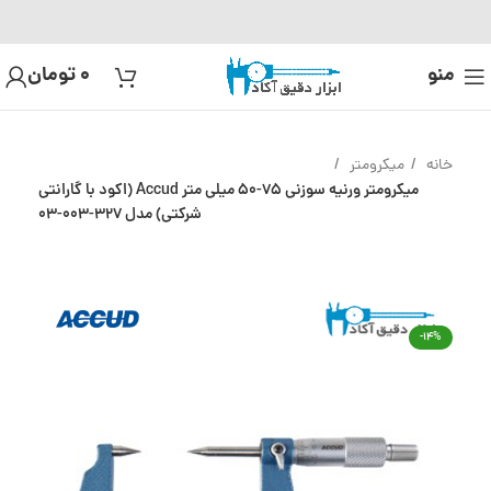
منو
0
تومان
خانه
میکرومتر
میکرومتر ورنیه سوزنی 75-50 میلی متر Accud (اکود با گارانتی
شرکتی) مدل 327-003-03
-14%