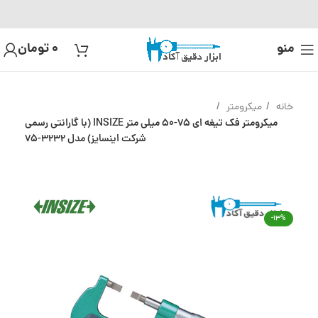
منو
0
تومان
خانه
میکرومتر
میکرومتر فک تیغه ای 75-50 میلی متر INSIZE (با گارانتی رسمی
شرکت اینسایز) مدل 3232-75
-13%