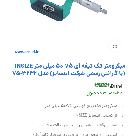
بزرگنمایی تصویر
میکرومتر فک تیغه ای 75-50 میلی متر INSIZE
(با گارانتی رسمی شرکت اینسایز) مدل 3232-75
Brand:
مشخصات محصول
میکرومتر فک پیچ گوشتی 75-50 میلی متر
از کمپانی اینسایز INSIZE
شامل برگه کالیبراسیون و تضمین دقت محصول
اسپیندل و محور بدون چرخش با ساختار کاملاً فلزی