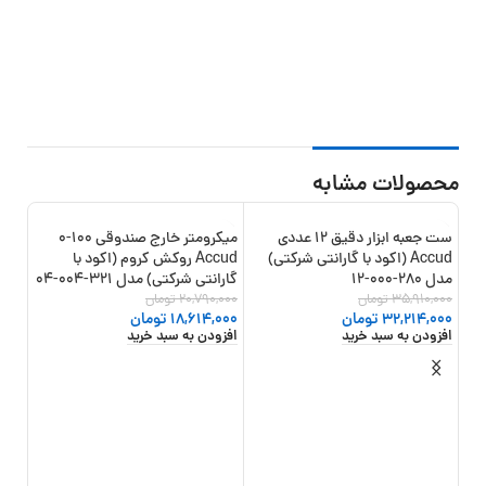
محصولات مشابه
ست جعبه ابزار دقیق 12 عددی
میکرومتر خارج صندوقی 100-0
12%
-10%
-10%
Accud (اکود با گارانتی شرکتی)
Accud روکش کروم (اکود با
جدید
مدل 280-000-12
گارانتی شرکتی) مدل 321-004-04
35,910,000
تومان
20,790,000
تومان
32,214,000
تومان
18,614,000
تومان
افزودن به سبد خرید
افزودن به سبد خرید
مدل 368-1
,000