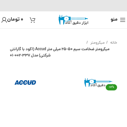
منو
0
تومان
خانه
میکرومتر
میکرومتر ضخامت سیم 50-25 میلی متر Accud (اکود با گارانتی
شرکتی) مدل 337-002-01
-18%