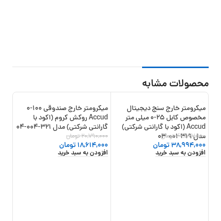
محصولات مشابه
میکرومتر خارج سنج دیجیتال
میکرومتر خارج صندوقی 100-0
12%
-10%
-8%
مخصوص کابل 25-0 میلی متر
Accud روکش کروم (اکود با
Accud (اکود با گارانتی شرکتی)
گارانتی شرکتی) مدل 321-004-04
مدل 319-001-03
42,577,500
تومان
20,790,000
تومان
38,994,000
تومان
18,614,000
تومان
افزودن به سبد خرید
افزودن به سبد خرید
مدل 368-1
,000