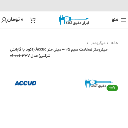
منو
0
تومان
خانه
میکرومتر
میکرومتر ضخامت سیم 25-0 میلی متر Accud (اکود با گارانتی
شرکتی) مدل 337-001-01
-18%