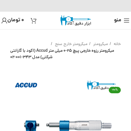
منو
0
تومان
خانه
میکرومتر
میکرومتر خارج سنج
میکرومتر رزوه خارجی پیچ 25-0 میلی متر Accud (اکود با گارانتی
شرکتی) مدل 343-001-02
-20%