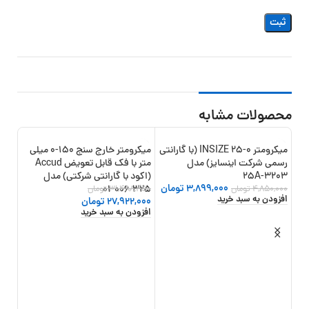
محصولات مشابه
میکرومتر 0-25 INSIZE (با گارانتی
میکرومتر خارج سنج 150-0 میلی
12%
-11%
-20%
رسمی شرکت اینسایز) مدل
متر با فک قابل تعویض Accud
3203-25A
(اکود با گارانتی شرکتی) مدل
3,899,000
تومان
4,850,000
تومان
325-006-01
31,488,450
تومان
افزودن به سبد خرید
27,922,000
تومان
افزودن به سبد خرید
شرکتی) 
,582