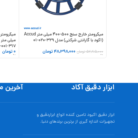
میکرومتر خارج سنج 500-400 میلی متر Accud
(اکود با گارانتی شرکتی) مدل 329-020-01
317-001-03
48,398,000
تومان
0
تومان
52,815,000
تومان
افزودن به سبد خرید
افزودن به
ابزار دقیق آکاد
آخرین م
ابزار دقیق اکیود تامین کننده انواع ابزاردقيق و
تجهيزات اندازه گیری از برترین برندهای دنیا.