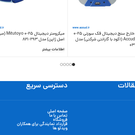
میکرومتر خارج سنج دیجیتال فک سوزنی 25-0
میکرومتر دیجیتا
میلی متر Accud (اکود با گارانتی شرکتی) مدل
اصل ژاپن) مدل 293-821
اطلاعات بیشتر
 سبد خرید
قالات
دسترسی سریع
صفحه اصلی
تماس با ما
فروشگاه
قرارداد نمایندگی برای همکاران
ویدئو ها