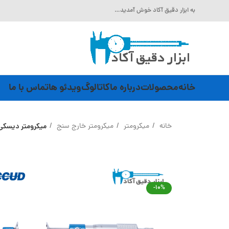
به ابزار دقیق آکاد خوش آمدید…
خانه
محصولات
درباره ما
کاتالوگ
ویدئو ها
تماس با ما
خانه
میکرومتر
میکرومتر خارج سنج
میکرومتر دیسکی 150-125 میلی متر Accud (اکود با گارانتی شرکتی) مدل 342-6
-10%