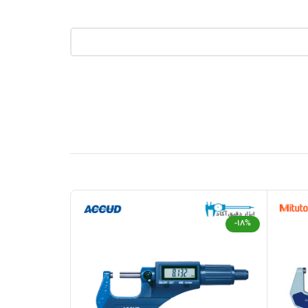
جدید
-18%