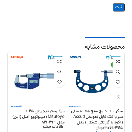
محصولات مشابه
11%
-11%
میکرومتر خارج سنج 150-0 میلی
میکرومتر دیجیتال 25-0
متر با فک قابل تعویض Accud
Mitutoyo (میتوتویو اصل ژاپن)
(اکود با گارانتی شرکتی) مدل
مدل 293-821
مدل 318-001
اطلاعات بیشتر
325-006-01
31,488,450
تومان
,000