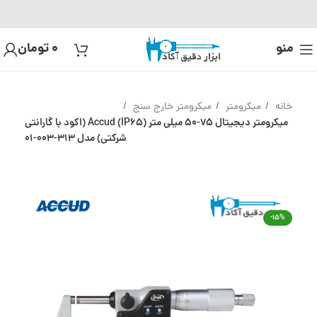
منو
0
تومان
خانه
میکرومتر
میکرومتر خارج سنج
میکرومتر دیجیتال 75-50 میلی متر (IP65) Accud (اکود با گارانتی
شرکتی) مدل 313-003-01
-15%