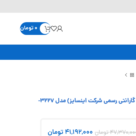
0
تومان
میکرومتر داخل سه فک 12-10 میلی متر INSIZE (با گارانتی رسمی شرکت اینسایز) مدل 3227-
41,192,000
تومان
47,370,00
تومان