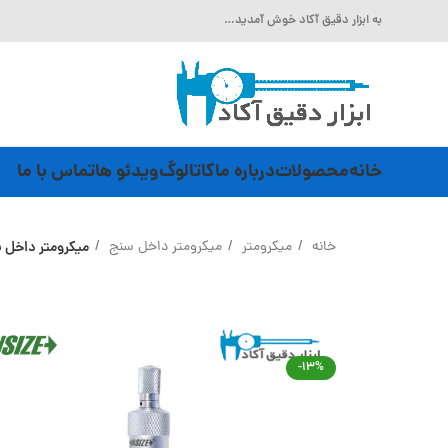
به ابزار دقیق آکاد خوش آمدید…
خانه
محصولات
درباره ما
کاتالوگ
ویدئو ها
تماس با ما
خانه
میکرومتر
میکرومتر داخل سنج
میکرومتر داخل سه فک 12-10 میلی متر INSIZE (با گارانتی رسم
-13%