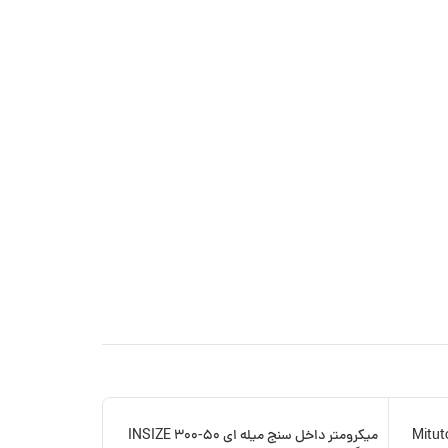
سنج سه فک 20-12 Mitutoyo
میکرومتر داخل سنج میله ای 50-300 INSIZE
-15%
-14%