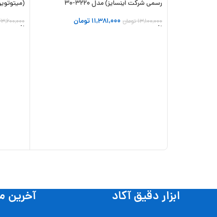
رسمی شرکت اینسایز) مدل 3220-30
(میتوتویو ا
11,381,000
تومان
13,100,000
تومان
3,600,000
افزودن به سبد خرید
افزودن به
ابزار دقیق آکاد
آخرین م