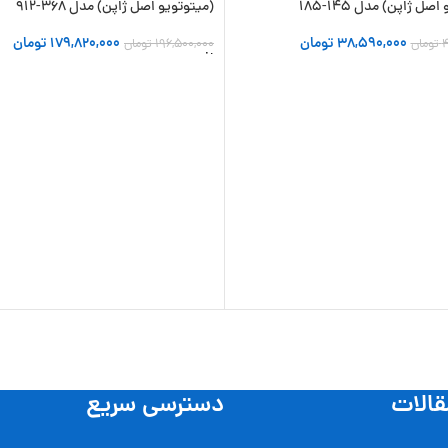
صل ژاپن) مدل 145-185
(میتوتویو اصل ژاپن) مدل 368-912
38,590,000
تومان
179,820,000
تومان
4
تومان
196,500,000
تومان
 سبد خرید
افزودن به سبد خرید
قالات
دسترسی سریع