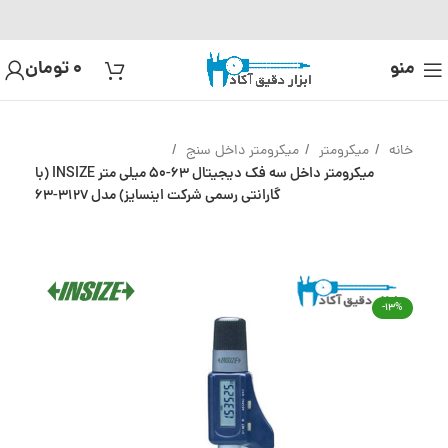
منو
0
تومان
خانه
میکرومتر
میکرومتر داخل سنج
میکرومتر داخل سه فک دیجیتال 63-50 میلی متر INSIZE (با
گارانتی رسمی شرکت اینسایز) مدل 3127-63
-13%