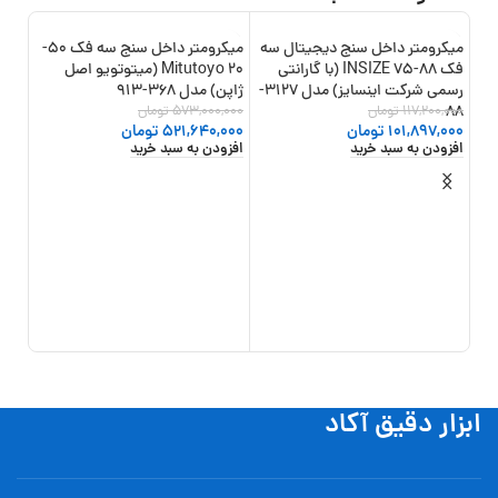
میکرومتر داخل سنج دیجیتال سه
میکرومتر داخل سنج سه فک 50-
11%
-9%
-13%
فک 88-75 INSIZE (با گارانتی
20 Mitutoyo (میتوتویو اصل
رسمی شرکت اینسایز) مدل 3127-
ژاپن) مدل 368-913
88
117,200,000
تومان
573,000,000
تومان
101,897,000
تومان
521,640,000
تومان
افزودن به سبد خرید
افزودن به سبد خرید
میکر
شرکتی
,000
انتخ
ابزار دقیق آکاد