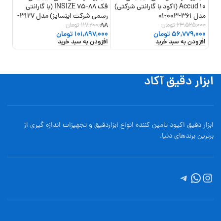
10 Accud (اکود با گارانتی شرکتی)
فک 88-75 INSIZE (با گارانتی
مدل 361-003-01
رسمی شرکت اینسایز) مدل 3127-
63,525,000
تومان
88
117,200,000
تومان
1000
,000
56,779,000
تومان
101,897,000
تومان
000
افزودن به سبد خرید
افزودن به سبد خرید
افزو
ابزار دقیق آکاد
ابزار دقیق اکیود تامین کننده انواع ابزاردقيق و تجهيزات اندازه گیری از
برترین برندهای دنیا.